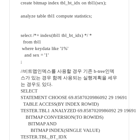
create bitmap index tbl_bt_idx on tbl1(sex);
analyze table tbl1 compute statistics;
select /*+ index(tbl1 tbl_bt_idx) */ *
from tbl1
where keydata like '1%'
and sex = '1'
;
//비트맵인덱스를 사용할 경우 기존 b-tree인덱
스가 있는 경우 함께 사용되는 실행계획을 세우
는 경우도 있다.
SELECT
STATEMENT CHOOSE 69.8587020986092 29 19691
TABLE ACCESS(BY INDEX ROWID)
TESTER.TBL1 ANALYZED 69.8587020986092 29 1969
BITMAP CONVERSION(TO ROWIDS)
BITMAP AND
BITMAP INDEX(SINGLE VALUE)
TESTER.TBL_BT_IDX