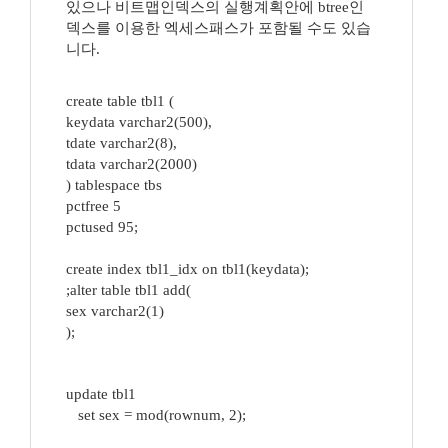
있으나 비트맵인덱스의 실행계획안에 btree인
덱스를 이용한 엑세스패스가 포함될 수도 있습
니다.
create table tbl1 (
keydata varchar2(500),
tdate varchar2(8),
tdata varchar2(2000)
) tablespace tbs
pctfree 5
pctused 95;
create index tbl1_idx on tbl1(keydata);
;alter table tbl1 add(
sex varchar2(1)
);
update tbl1
set sex = mod(rownum, 2);