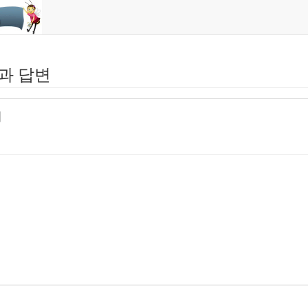
과 답변
너