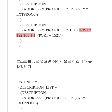
(DESCRIPTION =
(ADDRESS = (PROTOCOL = IPC)(KEY =
EXTPROC0))
)
(DESCRIPTION =
(ADDRESS = (PROTOCOL = TCP)(
HOST =
192.168.1.1
)(PORT = 1521))
)
)
호스트를 ip로 넣으면 정상적으로 리스너가 올
라갑니다.
LISTENER =
(DESCRIPTION_LIST =
(DESCRIPTION =
(ADDRESS = (PROTOCOL = IPC)(KEY =
EXTPROC0))
)