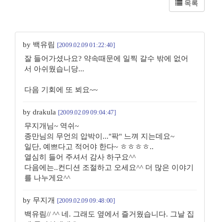
목록
by 백유림
[2009.02.09 01:22:40]
잘 들어가셨나요? 약속때문에 일찍 갈수 밖에 없어
서 아쉬웠습니당...
다음 기회에 또 뵈요~~
by drakula
[2009.02.09 09:04:47]
무지개님~ 역쉬~
종만님의 무언의 압박이..."팍" 느껴 지는데요~
일단, 예쁘다고 적어야 한다~ ㅎㅎㅎㅎ..
열심히 들어 주셔서 감사 하구요^^
다음에는..컨디션 조절하고 오세요^^ 더 많은 이야기
를 나누게요^^
by 무지개
[2009.02.09 09:48:00]
백유림// ^^ 네. 그래도 옆에서 즐거웠습니다. 그날 집