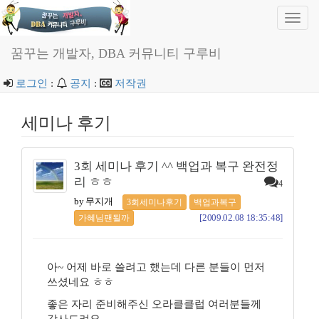
Toggl
navig
꿈꾸는 개발자, DBA 커뮤니티 구루비
로그인
:
공지
:
저작권
세미나 후기
3회 세미나 후기 ^^ 백업과 복구 완전정
리 ㅎㅎ
4
by 무지개
3회세미나후기
백업과복구
[2009.02.08 18:35:48]
가혜님팬될까
아~ 어제 바로 쓸려고 했는데 다른 분들이 먼저
쓰셨네요 ㅎㅎ
좋은 자리 준비해주신 오라클클럽 여러분들께