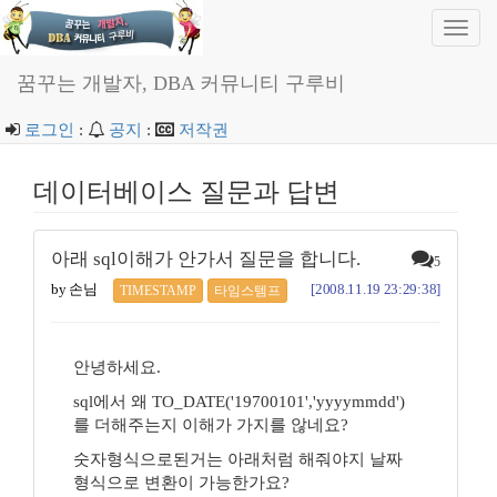
Toggl
navig
꿈꾸는 개발자, DBA 커뮤니티 구루비
로그인
:
공지
:
저작권
데이터베이스 질문과 답변
아래 sql이해가 안가서 질문을 합니다.
5
by 손님
[2008.11.19 23:29:38]
TIMESTAMP
타임스템프
안녕하세요.
sql에서 왜 TO_DATE('19700101','yyyymmdd')
를 더해주는지 이해가 가지를 않네요?
숫자형식으로된거는 아래처럼 해줘야지 날짜
형식으로 변환이 가능한가요?