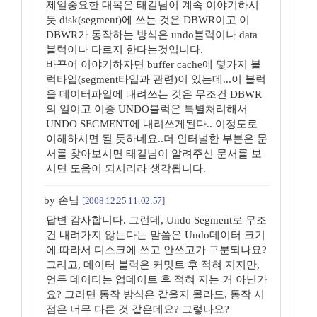
제일중요한 대목은 태길님이 계속 이야기하시
듯 disk(segment)에 쓰는 것은 DBWR이고 이
DBWR가 동작하는 방식은 undo블럭이나 data
블럭이나 다르지 한다는것입니다.
바꾸어 이야기하자면 buffer cache에 몇가지 블
럭타입(segment타입과 관련)이 있는데...이 블럭
을 데이터파일에 내려쓰는 것은 무조건 DBWR
의 일이고 이중 UNDO블럭은 특별처리해서
UNDO SEGMENT에 내려쓰게된다.. 이정도로
이해하시면 될 듯하네요..더 인터널한 부분은 문
서를 찾아보시면 태길님이 알려주신 문서를 보
시면 도움이 되시리라 생각됩니다.
by 손님
[2008.12.25 11:02:57]
답변 감사합니다. 그런데, Undo Segment로 무조
건 내려가지 않는다는 말씀은 Undo데이터 크기
에 따라서 디스크에 쓰고 안쓰고가 구분되나요?
그리고, 데이터 블럭은 커밋트 후 적혀 지지만,
언두 데이터는 업데이트 후 적혀 지는 거 아닌가
요? 그러면 동작 방식은 같을지 몰라도, 동작 시
점은 너무 다른 것 같은데요? 그렇나요?