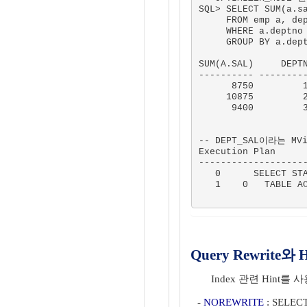
SQL> SELECT SUM(a.sa
     FROM emp a, dep
     WHERE a.deptno 
     GROUP BY a.dept
SUM(A.SAL)     DEPTN
---------- ---------
      8750         1
     10875         2
      9400         3
-- DEPT_SAL이라는 M
Execution Plan

--------------------
   0      SELECT STA
   1    0   TABLE AC
Query Rewrite와 
Index 관련 Hint를 
-
NOREWRITE
: SELECT