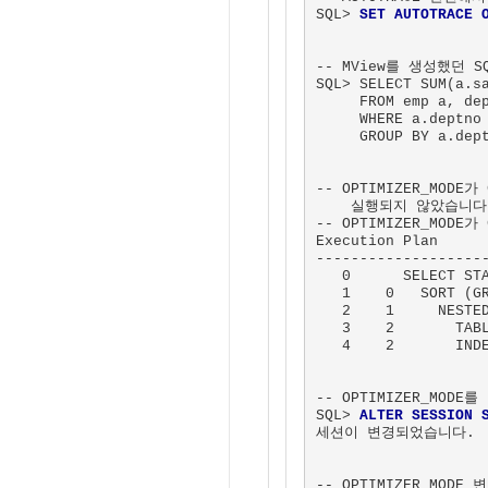
SQL> 
SET AUTOTRACE 
-- MView를 생성했던 S
SQL> SELECT SUM(a.sa
     FROM emp a, dep
     WHERE a.deptno 
     GROUP BY a.dept
-- OPTIMIZER_MODE
    실행되지 않았습니다.
-- OPTIMIZER_MOD
Execution Plan

--------------------
   0      SELECT STA
   1    0   SORT (GR
   2    1     NESTED
   3    2       TABL
   4    2       INDE
-- OPTIMIZER_MODE
SQL> 
ALTER SESSION 
세션이 변경되었습니다.

-- OPTIMIZER_MODE